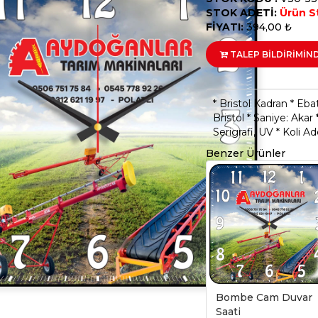
STOK ADETİ:
Ürün S
FİYATI:
394,00 ₺
TALEP BİLDİRİMİN
* Bristol Kadran * Eba
Bristol * Saniye: Akar 
Serigrafi, UV * Koli Ad
Benzer Ürünler
Bombe Cam Duvar
Saati