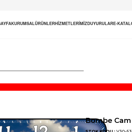
AYFA
KURUMSAL
ÜRÜNLER
HİZMETLERİMİZ
DUYURULAR
E-KATAL
Bombe Cam 
STOK KODU :
V30-53