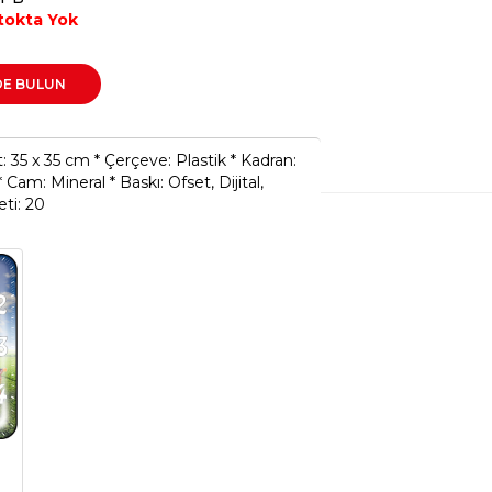
tokta Yok
DE BULUN
t: 35 x 35 cm * Çerçeve: Plastik * Kadran:
* Cam: Mineral * Baskı: Ofset, Dijital,
eti: 20