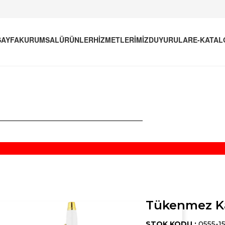
AYFA
KURUMSAL
ÜRÜNLER
HİZMETLERİMİZ
DUYURULAR
E-KATAL
Tükenmez K
STOK KODU :
0555-1