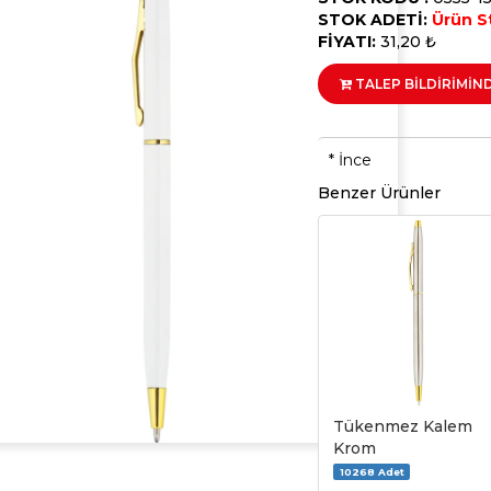
STOK ADETİ:
Ürün S
FİYATI:
31,20 ₺
TALEP BİLDİRİMİN
* İnce
Benzer Ürünler
Tükenmez Kalem
Krom
10268 Adet