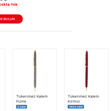
tokta Yok
DE BULUN
Tükenmez Kalem
Tükenmez Kalem
Füme
Kırmızı
0 Adet
3800 Adet