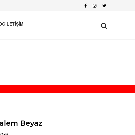
OG
İLETİŞİM
alem Beyaz
50-B