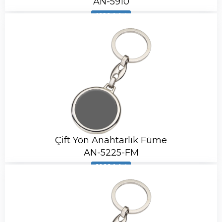
AN-5910
4929 Adet
Çift Yön Anahtarlık Füme
AN-5225-FM
6066 Adet