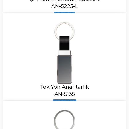
AN-5225-L
863 Adet
Tek Yön Anahtarlık
AN-5135
10102 Adet